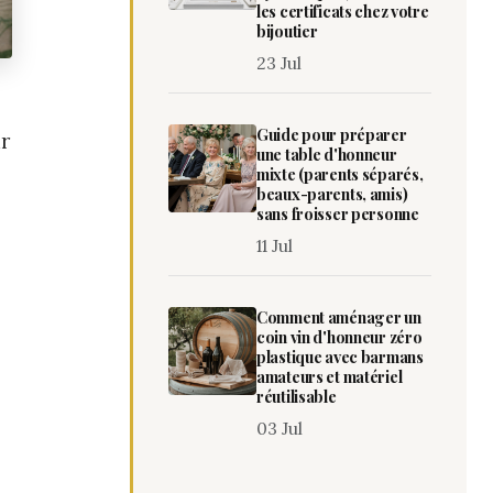
les certificats chez votre
bijoutier
23 Jul
Guide pour préparer
ur
une table d'honneur
mixte (parents séparés,
beaux-parents, amis)
sans froisser personne
11 Jul
Comment aménager un
coin vin d'honneur zéro
plastique avec barmans
amateurs et matériel
réutilisable
03 Jul