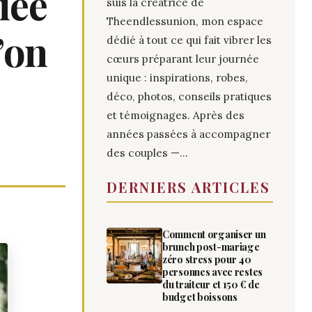
iée
suis la créatrice de
Theendlessunion, mon espace
’on
dédié à tout ce qui fait vibrer les
cœurs préparant leur journée
unique : inspirations, robes,
déco, photos, conseils pratiques
et témoignages. Après des
années passées à accompagner
des couples —...
DERNIERS ARTICLES
Comment organiser un
brunch post-mariage
zéro stress pour 40
personnes avec restes
du traiteur et 150 € de
budget boissons